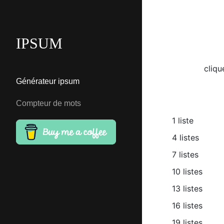
IPSUM
cliqu
Générateur ipsum
Compteur de mots
1 liste
4 listes
7 listes
10 listes
13 listes
16 listes
19 listes