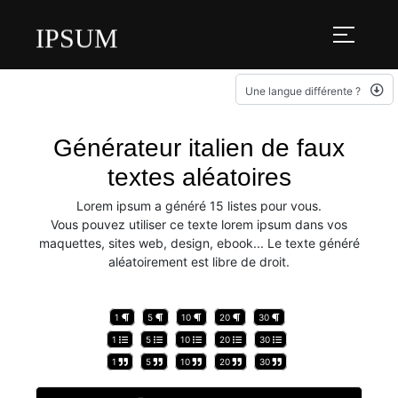
IPSUM
Une langue différente ?
Générateur italien de faux
textes aléatoires
Lorem ipsum a généré 15 listes pour vous.
Vous pouvez utiliser ce texte lorem ipsum dans vos
maquettes, sites web, design, ebook... Le texte généré
aléatoirement est libre de droit.
1
5
10
20
30
1
5
10
20
30
1
5
10
20
30