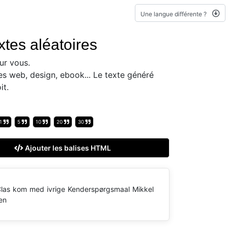
Une langue différente ?
tes aléatoires
ur vous.
es web, design, ebook... Le texte généré
it.
1
5
10
20
30
Ajouter les balises HTML
 Clas kom med ivrige Kenderspørgsmaal Mikkel
en