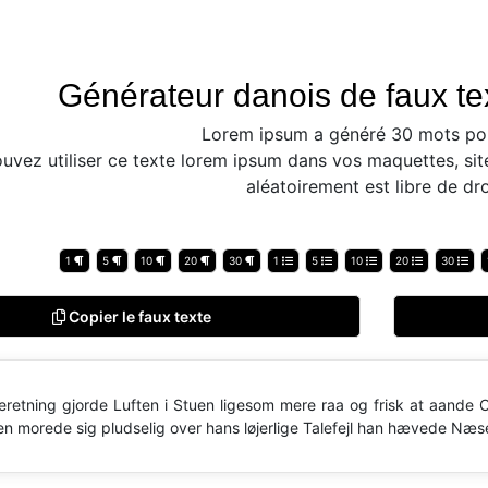
Générateur danois de faux tex
Lorem ipsum a généré 30 mots po
uvez utiliser ce texte lorem ipsum dans vos maquettes, sit
aléatoirement est libre de dro
1
5
10
20
30
1
5
10
20
30
Copier le faux texte
retning gjorde Luften i Stuen ligesom mere raa og frisk at aande
n morede sig pludselig over hans løjerlige Talefejl han hævede Næs