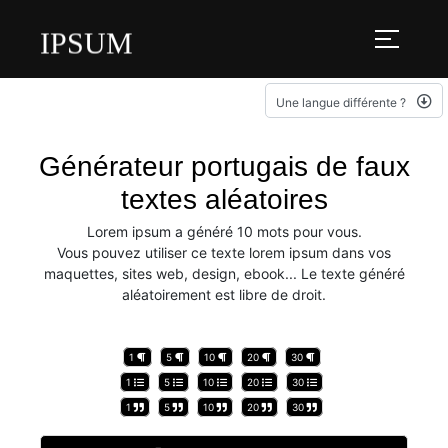
IPSUM
Une langue différente ?
Générateur portugais de faux
textes aléatoires
Lorem ipsum a généré 10 mots pour vous.
Vous pouvez utiliser ce texte lorem ipsum dans vos
maquettes, sites web, design, ebook... Le texte généré
aléatoirement est libre de droit.
1
5
10
20
30
1
5
10
20
30
1
5
10
20
30