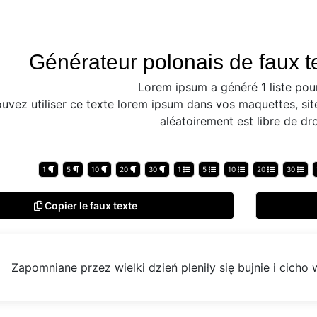
Générateur polonais de faux te
Lorem ipsum a généré 1 liste pou
uvez utiliser ce texte lorem ipsum dans vos maquettes, sit
aléatoirement est libre de dro
1
5
10
20
30
1
5
10
20
30
Copier le faux texte
Zapomniane przez wielki dzień pleniły się bujnie i cicho 