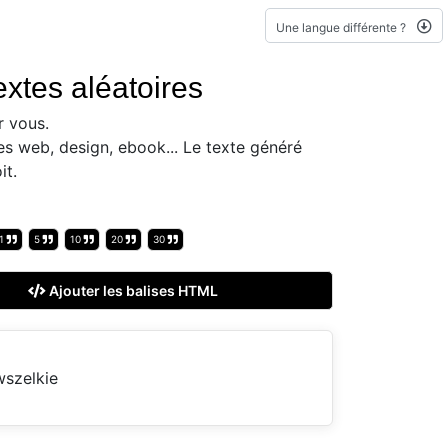
Une langue différente ?
xtes aléatoires
r vous.
es web, design, ebook... Le texte généré
it.
1
5
10
20
30
Ajouter les balises HTML
wszelkie