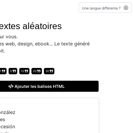
Une langue différente ?
extes aléatoires
ur vous.
es web, design, ebook... Le texte généré
it.
1
5
10
20
30
Ajouter les balises HTML
onzález
ves
ocesión