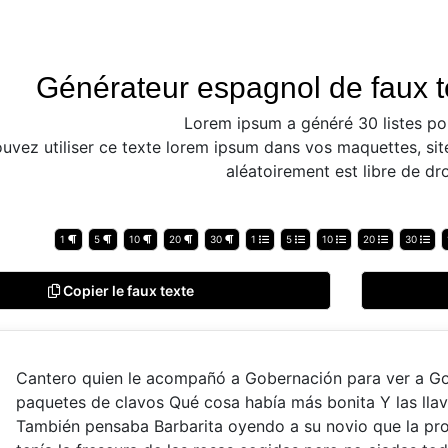
Générateur espagnol de faux t
Lorem ipsum a généré 30 listes po
uvez utiliser ce texte lorem ipsum dans vos maquettes, sit
aléatoirement est libre de dro
1
5
10
20
30
1
5
10
20
30
Copier le faux texte
Cantero quien le acompañó a Gobernación para ver a G
paquetes de clavos Qué cosa había más bonita Y las lla
También pensaba Barbarita oyendo a su novio que la pr