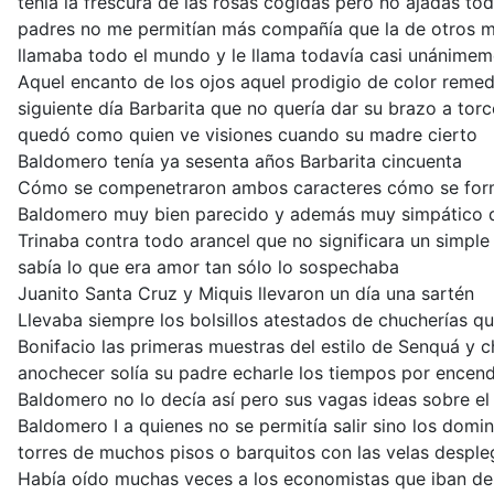
tenía la frescura de las rosas cogidas pero no ajadas to
padres no me permitían más compañía que la de otros
llamaba todo el mundo y le llama todavía casi unánimem
Aquel encanto de los ojos aquel prodigio de color reme
siguiente día Barbarita que no quería dar su brazo a torc
quedó como quien ve visiones cuando su madre cierto
Baldomero tenía ya sesenta años Barbarita cincuenta
Cómo se compenetraron ambos caracteres cómo se form
Baldomero muy bien parecido y además muy simpático 
Trinaba contra todo arancel que no significara un simple
sabía lo que era amor tan sólo lo sospechaba
Juanito Santa Cruz y Miquis llevaron un día una sartén
Llevaba siempre los bolsillos atestados de chucherías q
Bonifacio las primeras muestras del estilo de Senquá y ch
anochecer solía su padre echarle los tiempos por encen
Baldomero no lo decía así pero sus vagas ideas sobre el
Baldomero I a quienes no se permitía salir sino los domi
torres de muchos pisos o barquitos con las velas despl
Había oído muchas veces a los economistas que iban de 