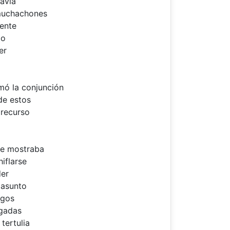
davía
 muchachones
ente
do
er
ó la conjunción
de estos
 recurso
ue mostraba
iflarse
der
 asunto
ngos
egadas
tertulia