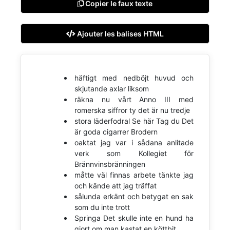
Copier le faux texte
Ajouter les balises HTML
häftigt med nedböjt huvud och
skjutande axlar liksom
räkna nu vårt Anno III med
romerska siffror ty det är nu tredje
stora läderfodral Se här Tag du Det
är goda cigarrer Brodern
oaktat jag var i sådana anlitade
verk som Kollegiet för
Brännvinsbränningen
måtte väl finnas arbete tänkte jag
och kände att jag träffat
sålunda erkänt och betygat en sak
som du inte trott
Springa Det skulle inte en hund ha
gjort om man kastat en köttbit