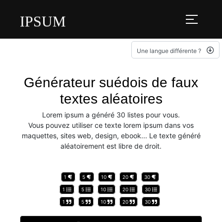
IPSUM
Une langue différente ?
Générateur suédois de faux
textes aléatoires
Lorem ipsum a généré 30 listes pour vous.
Vous pouvez utiliser ce texte lorem ipsum dans vos
maquettes, sites web, design, ebook... Le texte généré
aléatoirement est libre de droit.
1
5
10
20
30
1
5
10
20
30
1
5
10
20
30