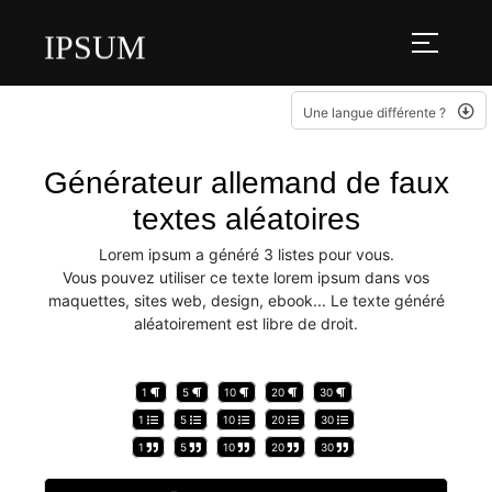
IPSUM
Une langue différente ?
Générateur allemand de faux
textes aléatoires
Lorem ipsum a généré 3 listes pour vous.
Vous pouvez utiliser ce texte lorem ipsum dans vos
maquettes, sites web, design, ebook... Le texte généré
aléatoirement est libre de droit.
1
5
10
20
30
1
5
10
20
30
1
5
10
20
30