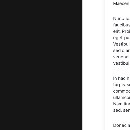
Maecena
Nunc id
faucibus
elit. Pr
eget pur
Vestibul
sed diam
venenati
vestibul
In hac h
turpis 
commodo
ullamco
Nam tin
sed, sem
Donec mo