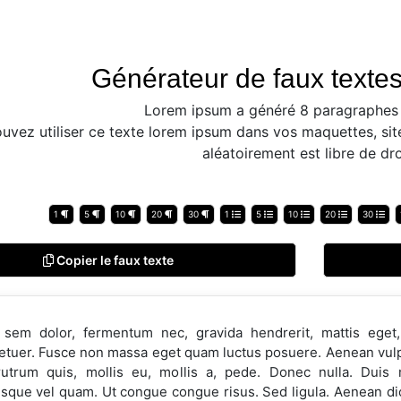
Générateur de faux textes
Lorem ipsum a généré 8 paragraphes 
uvez utiliser ce texte lorem ipsum dans vos maquettes, sit
aléatoirement est libre de dro
1
5
10
20
30
1
5
10
20
30
Copier le faux texte
sem dolor, fermentum nec, gravida hendrerit, mattis eget, 
etuer. Fusce non massa eget quam luctus posuere. Aenean vulpu
 rutrum quis, mollis eu, mollis a, pede. Donec nulla. Duis
sque vel quam. Ut congue congue risus. Sed ligula. Aenean dic