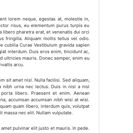
sent lorem neque, egestas at, molestie in,
 auctor risus, eu elementum purus turpis eu
a libero pharetra erat, et venenatis dui orci
 fringilla. Aliquam mollis tellus vel odio.
re cubilia Curae Vestibulum gravida sapien
iat interdum. Duis eros enim, tincidunt ac,
Sed ultricies mauris. Donec semper, enim eu
vallis arcu.
 sit amet nisl. Nulla facilisi. Sed aliquam,
 nibh urna nec lectus. Duis in nisl a nisl
 porta libero. Praesent et enim. Aenean
gna, accumsan accumsan nibh wisi at wisi.
quam quam libero, interdum quis, volutpat
t massa nec elit. Nullam vulputate.
amet pulvinar elit justo et mauris. In pede.