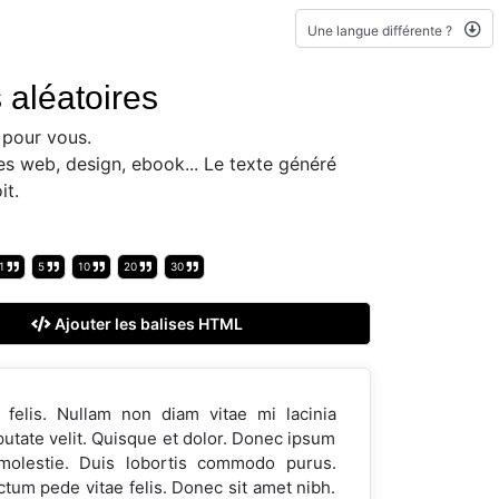
Une langue différente ?
 aléatoires
pour vous.
es web, design, ebook... Le texte généré
it.
1
5
10
20
30
Ajouter les balises HTML
felis. Nullam non diam vitae mi lacinia
tate velit. Quisque et dolor. Donec ipsum
 molestie. Duis lobortis commodo purus.
tum pede vitae felis. Donec sit amet nibh.