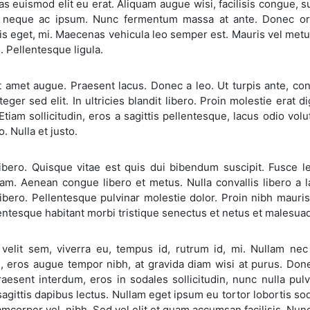
 euismod elit eu erat. Aliquam augue wisi, facilisis congue, susc
s neque ac ipsum. Nunc fermentum massa at ante. Donec orci 
s eget, mi. Maecenas vehicula leo semper est. Mauris vel metus
s. Pellentesque ligula.
t amet augue. Praesent lacus. Donec a leo. Ut turpis ante, con
teger sed elit. In ultricies blandit libero. Proin molestie erat d
tiam sollicitudin, eros a sagittis pellentesque, lacus odio volutp
o. Nulla et justo.
bero. Quisque vitae est quis dui bibendum suscipit. Fusce leo 
iam. Aenean congue libero et metus. Nulla convallis libero a 
ibero. Pellentesque pulvinar molestie dolor. Proin nibh mauris, 
entesque habitant morbi tristique senectus et netus et malesua
velit sem, viverra eu, tempus id, rutrum id, mi. Nullam nec 
e, eros augue tempor nibh, at gravida diam wisi at purus. Done
raesent interdum, eros in sodales sollicitudin, nunc nulla pu
agittis dapibus lectus. Nullam eget ipsum eu tortor lobortis sod
amcorper vel, nibh. Sed vel elit et quam accumsan facilisis. Nun