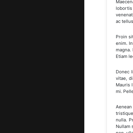
Maecenas
loborti
venenati
ac tellu
Proin si
enim. In
magna. E
Etiam le
Donec li
vitae, d
Mauris l
mi. Pell
Aenean 
tristiqu
nulla. P
Nullam s
non, ull