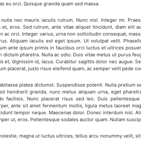
s eu orci. Quisque gravida quam sed massa.
 nulla nec mauris iaculis rutrum. Nunc nisl. Integer mi. Prae
 et, eros. Sed rutrum, ante vitae aliquet tincidunt, diam elit
oin ac orci. Integer varius, urna non sollicitudin consequat, mass
us. Aliquam iaculis est eget ipsum. Ut volutpat velit. Phasellus
um ante ipsum primis in faucibus orci luctus et ultrices posue
 dictum pharetra. Nulla ac odio. Duis vitae metus ut purus feug
s et, dignissim id, lacus. Curabitur sagittis dolor nec augue. 
um placerat, justo risus eleifend quam, ac semper velit pede con
abitasse platea dictumst. Suspendisse potenti. Nulla pretium sem
sed hendrerit gravida, nunc metus aliquam urna, eget pharetra
 facilisis. Nunc placerat risus sed leo. Duis pellentesque
rper, ante sit amet fermentum mollis, ligula metus laoreet ma
cidunt tempor neque. Maecenas dolor. Donec interdum nisl. Ali
per ut, eros. Pellentesque sodales auctor quam. Nullam suscipi
lestie, magna ut luctus ultrices, tellus arcu nonummy velit, sit 