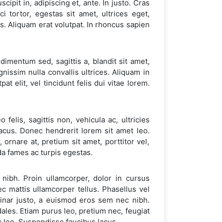
ipit in, adipiscing et, ante. In justo. Cras
tortor, egestas sit amet, ultrices eget,
. Aliquam erat volutpat. In rhoncus sapien
dimentum sed, sagittis a, blandit sit amet,
ignissim nulla convallis ultrices. Aliquam in
at elit, vel tincidunt felis dui vitae lorem.
felis, sagittis non, vehicula ac, ultricies
lacus. Donec hendrerit lorem sit amet leo.
ornare at, pretium sit amet, porttitor vel,
da fames ac turpis egestas.
nibh. Proin ullamcorper, dolor in cursus
c mattis ullamcorper tellus. Phasellus vel
lvinar justo, a euismod eros sem nec nibh.
ales. Etiam purus leo, pretium nec, feugiat
c leo. Suspendisse faucibus lacus.