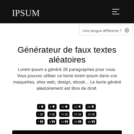
IPSUM
Une langue différente ?
Générateur de faux textes
aléatoires
Lorem ipsum a généré 26 paragraphes pour vous.
Vous pouvez utiliser ce texte lorem ipsum dans vos
maquettes, sites web, design, ebook... Le texte généré
aléatoirement est libre de droit.
1
5
10
20
30
1
5
10
20
30
1
5
10
20
30