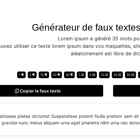
Générateur de faux textes
Lorem ipsum a généré 35 mots po
uvez utiliser ce texte lorem ipsum dans vos maquettes, sit
aléatoirement est libre de dro
1
5
10
20
30
1
5
10
20
30
Copier le faux texte
abitasse platea dictumst Suspendisse potenti Nulla pretium sem sit a
t gravida nunc metus aliquam urna eget pharetra nibh urna nec lectus 