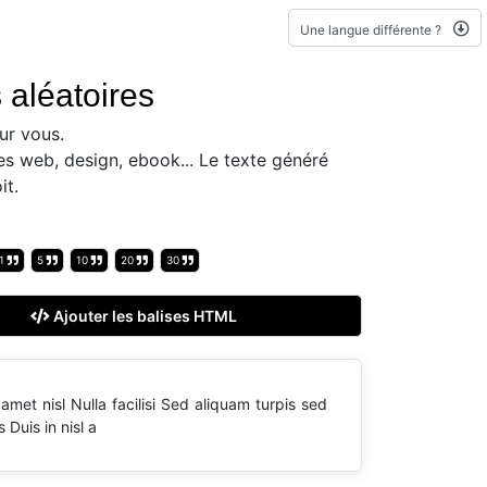
Une langue différente ?
 aléatoires
ur vous.
es web, design, ebook... Le texte généré
it.
1
5
10
20
30
Ajouter les balises HTML
met nisl Nulla facilisi Sed aliquam turpis sed
Duis in nisl a