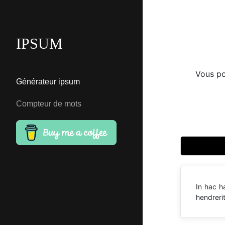
IPSUM
Vous po
Générateur ipsum
Compteur de mots
In hac h
hendreri