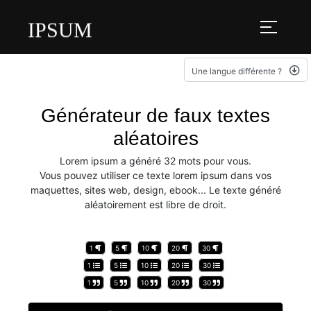
IPSUM
Une langue différente ?
Générateur de faux textes
aléatoires
Lorem ipsum a généré 32 mots pour vous.
Vous pouvez utiliser ce texte lorem ipsum dans vos
maquettes, sites web, design, ebook... Le texte généré
aléatoirement est libre de droit.
1
5
10
20
30
1
5
10
20
30
1
5
10
20
30