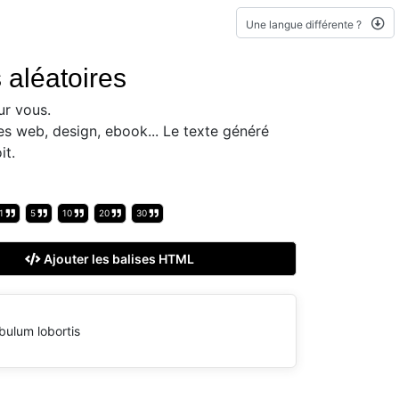
Une langue différente ?
 aléatoires
r vous.
es web, design, ebook... Le texte généré
it.
1
5
10
20
30
Ajouter les balises HTML
bulum lobortis