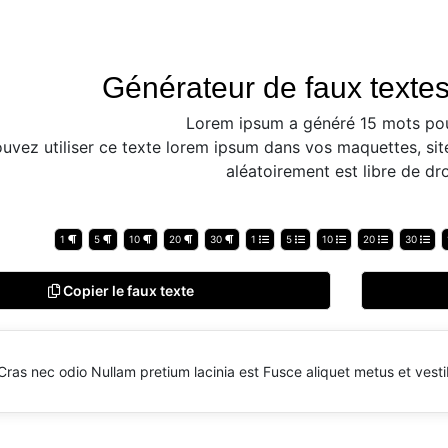
Générateur de faux textes
Lorem ipsum a généré 15 mots pou
uvez utiliser ce texte lorem ipsum dans vos maquettes, sit
aléatoirement est libre de dro
1
5
10
20
30
1
5
10
20
30
Copier le faux texte
Cras nec odio Nullam pretium lacinia est Fusce aliquet metus et vesti