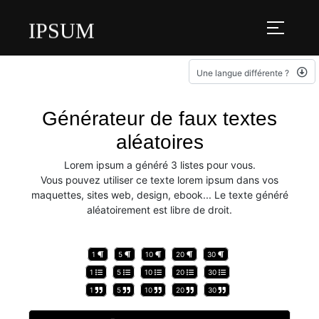
IPSUM
Une langue différente ?
Générateur de faux textes
aléatoires
Lorem ipsum a généré 3 listes pour vous.
Vous pouvez utiliser ce texte lorem ipsum dans vos
maquettes, sites web, design, ebook... Le texte généré
aléatoirement est libre de droit.
1
5
10
20
30
1
5
10
20
30
1
5
10
20
30