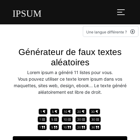
IPSUM
Une langue différente ?
Générateur de faux textes
aléatoires
Lorem ipsum a généré 11 listes pour vous.
Vous pouvez utiliser ce texte lorem ipsum dans vos
maquettes, sites web, design, ebook... Le texte généré
aléatoirement est libre de droit.
1
5
10
20
30
1
5
10
20
30
1
5
10
20
30