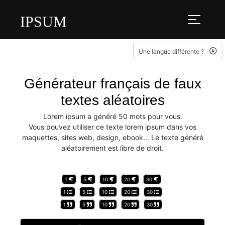
IPSUM
Une langue différente ?
Générateur français de faux
textes aléatoires
Lorem ipsum a généré 50 mots pour vous.
Vous pouvez utiliser ce texte lorem ipsum dans vos
maquettes, sites web, design, ebook... Le texte généré
aléatoirement est libre de droit.
1
5
10
20
30
1
5
10
20
30
1
5
10
20
30