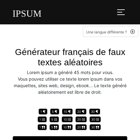
IPSUM
Une langue différente ?
Générateur français de faux
textes aléatoires
Lorem ipsum a généré 45 mots pour vous.
Vous pouvez utiliser ce texte lorem ipsum dans vos
maquettes, sites web, design, ebook... Le texte généré
aléatoirement est libre de droit.
1
5
10
20
30
1
5
10
20
30
1
5
10
20
30